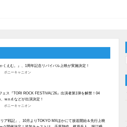
ゃくえむ。』、1周年記念リバイバル上映が実施決定！
0分 ポニーキャニオン
フェス『TORI ROCK FESTIVAL’26』出演者第1弾を解禁！04
abys、w.o.d.などが出演決定！
0分 ポニーキャニオン
リア戦記」、10月よりTOKYO MXほかにて放送開始＆先行上映
ーク開催決定！追加キャストは、千葉翔也、梶原岳人、堀江瞬、