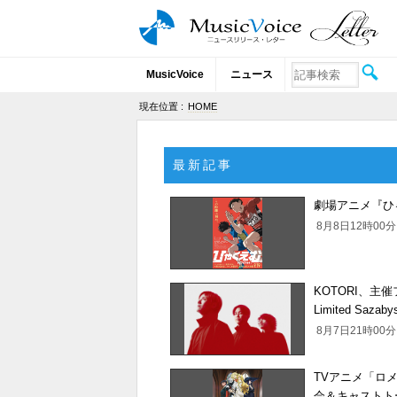
MusicVoice
ニュース
現在位置 :
HOME
最新記事
劇場アニメ『ひ
8月8日12時0
KOTORI、主催
Limited Saz
8月7日21時0
TVアニメ「ロメ
会＆キャストト