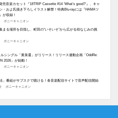
音楽カセット『18TRIP Cassette #14 ‘What’s good?’』、キャ
・およ氏描き下ろしイラスト解禁！特典Blu-rayには『HAMAツ
』が収録！
0分 ポニーキャニオン
集まる場所を目指し、町田の“いそいそ”から広がる幼なじみの挑
0分 ポニーキャニオン
ジタルシングル「黄泉還」がリリース！リリース連動企画「OddRe:
ION 2026」が始動！
0分 ポニーキャニオン
法」番組がサブスクで聴ける！各音楽配信サイトで音声配信開始
00分 ポニーキャニオン