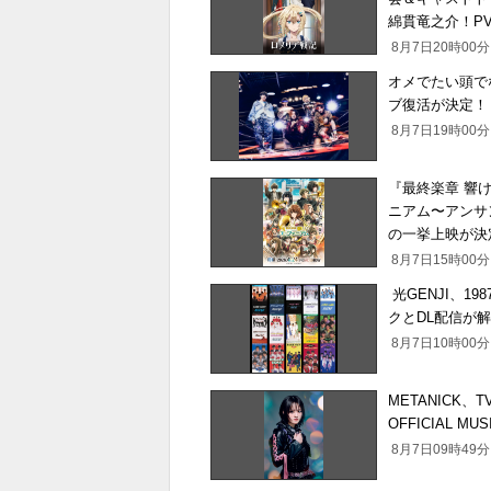
綿貫竜之介！P
8月7日20時0
オメでたい頭でなに
ブ復活が決定
8月7日19時0
『最終楽章 響
ニアム〜アンサ
の一挙上映が決
8月7日15時0
光GENJI、1
クとDL配信が
8月7日10時0
METANICK
OFFICIAL 
8月7日09時4