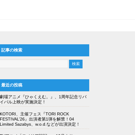
MusicVoice
新着
PONY CANYON
avex
記事の検索
最近の投稿
劇場アニメ『ひゃくえむ。』、1周年記念リバ
イバル上映が実施決定！
KOTORI、主催フェス『TORI ROCK
FESTIVAL’26』出演者第1弾を解禁！04
Limited Sazabys、w.o.d.などが出演決定！