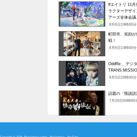
#エイトリ 11月発売
ラクターデザイン
アーズ全体会議
8月6日19時0
町田市、笑顔が
戦！
8月6日14時0
OddRe:、デ
TRANS:MISS
8月5日20時0
話題の「怪談説
7月20日00時
Copyright © 2026. MusicVoice Letter
-
MusicVoice
-
YouTube