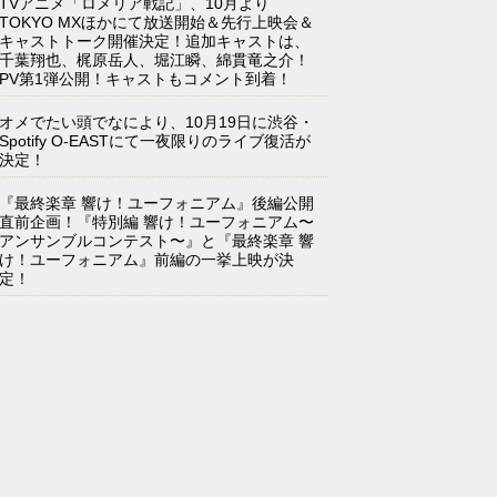
TVアニメ「ロメリア戦記」、10月より
TOKYO MXほかにて放送開始＆先行上映会＆
キャストトーク開催決定！追加キャストは、
千葉翔也、梶原岳人、堀江瞬、綿貫竜之介！
PV第1弾公開！キャストもコメント到着！
オメでたい頭でなにより、10月19日に渋谷・
Spotify O-EASTにて一夜限りのライブ復活が
決定！
『最終楽章 響け！ユーフォニアム』後編公開
直前企画！『特別編 響け！ユーフォニアム〜
アンサンブルコンテスト〜』と『最終楽章 響
け！ユーフォニアム』前編の一挙上映が決
定！