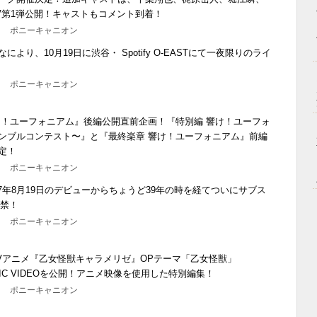
V第1弾公開！キャストもコメント到着！
0分 ポニーキャニオン
より、10月19日に渋谷・ Spotify O-EASTにて一夜限りのライ
！
0分 ポニーキャニオン
け！ユーフォニアム』後編公開直前企画！『特別編 響け！ユーフォ
ンブルコンテスト〜』と『最終楽章 響け！ユーフォニアム』前編
定！
0分 ポニーキャニオン
987年8月19日のデビューからちょうど39年の時を経てついにサブス
解禁！
0分 ポニーキャニオン
、TVアニメ『乙女怪獣キャラメリゼ』OPテーマ「乙女怪獣」
MUSIC VIDEOを公開！アニメ映像を使用した特別編集！
9分 ポニーキャニオン